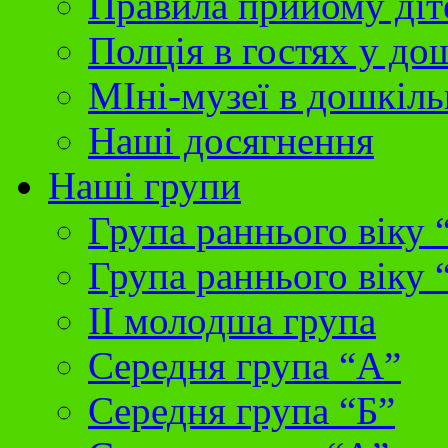
Правила прийому діт
Полція в гостях у до
МІні-музеї в дошкіль
Наші досягнення
Наші групи
Група раннього віку 
Група раннього віку 
II молодша група
Середня група “А”
Середня група “Б”