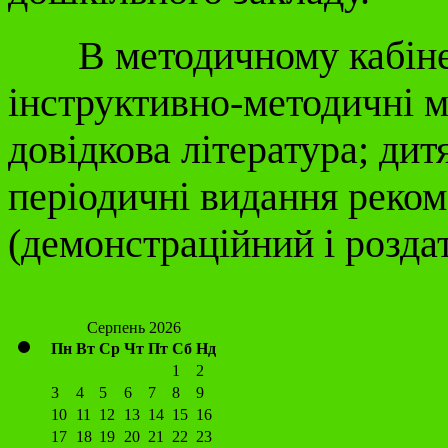
В методичному кабінеті
інструктивно-методичні м
довідкова література; дит
періодичні видання реком
(демонстраційний і розда
Серпень 2026
Пн
Вт
Ср
Чт
Пт
Сб
Нд
1
2
3
4
5
6
7
8
9
10
11
12
13
14
15
16
17
18
19
20
21
22
23