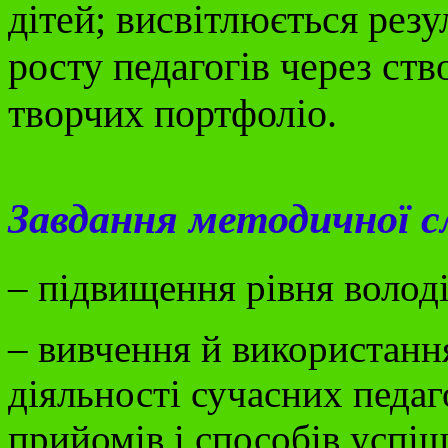
дітей; висвітлюється рез
росту педагогів через ств
творчих портфоліо.
Завдання методичної 
– підвищення рівня волод
– вивчення й використанн
діяльності сучасних педаг
прийомів і способів успі