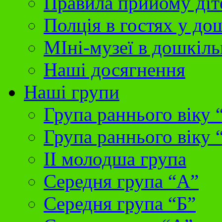
Правила прийому діт
Полція в гостях у до
МІні-музеї в дошкіль
Наші досягнення
Наші групи
Група раннього віку 
Група раннього віку 
II молодша група
Середня група “А”
Середня група “Б”