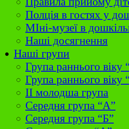
Правила прийому діт
Полція в гостях у до
МІні-музеї в дошкіль
Наші досягнення
Наші групи
Група раннього віку 
Група раннього віку 
II молодша група
Середня група “А”
Середня група “Б”